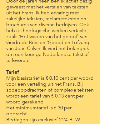
Door de jaren heen ben ik actief bezig
geweest met het vertalen van teksten
uit het Frans. Ik heb ervaring met
zakelijke teksten, reclameteksten en
brochures van diverse bedrijven. Ook
heb ik theologische werken vertaald,
zoals ‘Het wapen van het geloof’ van
Guido de Brès en ‘Gebed en Lofzang’
van Jean Calvin. Ik vind het belangrijk
om een keurige Nederlandse tekst af
te leveren.
Tarief
Mijn basistarief is € 0,10 cent per woord
voor een vertaling uit het Frans.
Bij
spoedopdrachten of complexe teksten
wordt een tarief van € 0,13 cent per
woord gerekend.
Het minimumtarief is € 30 per
opdracht.
Bedragen zijn exclusief 21% BTW.
'
Al jarenlang verzorgt Esther voor mij
vertalingen van en naar het Frans. Ik