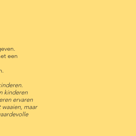
geven.
met een
n.
kinderen.
an kinderen
eren ervaren
t waaien, maar
waardevolle