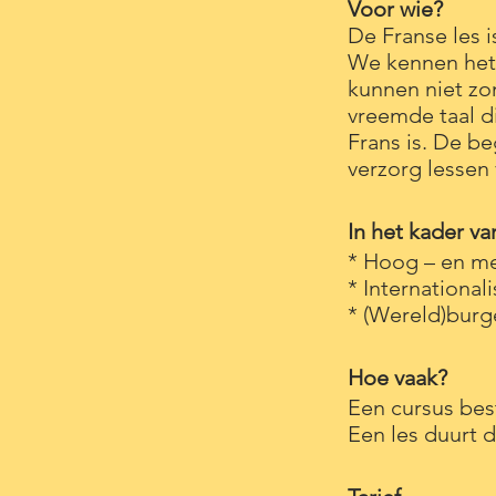
Voor wie?
De Franse les 
We kennen het v
kunnen niet zom
vreemde taal d
Frans is. De be
verzorg lessen 
In het kader va
* Hoog – en m
* International
* (Wereld)burg
Hoe vaak?
Een cursus best
Een les duurt d