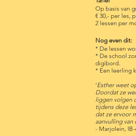
Tarief
Op basis van g
€ 30,- per les,
2 lessen per mo
Nog even dit:
* De lessen wo
* De school zor
digibord.
* Een leerling
‘
Esther weet op
Doordat ze wer
liggen volgen 
tijdens deze le
dat ze ervoor 
aanvulling van
- Marjolein, I