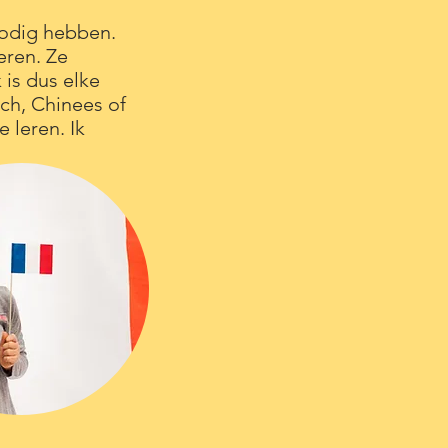
nodig hebben.
eren. Ze
 is dus elke
ch, Chinees of
e leren.
Ik